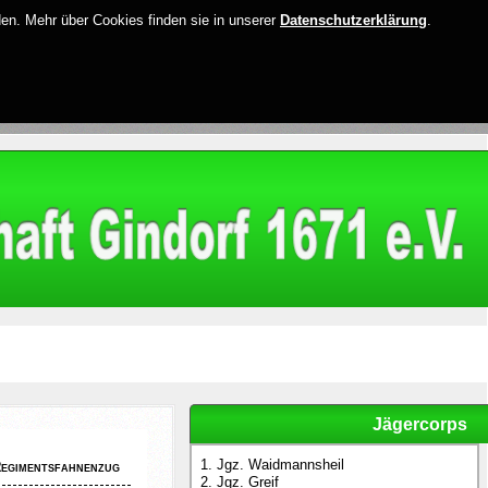
den. Mehr über Cookies finden sie in unserer
Datenschutzerklärung
.
Jägercorps
1. Jgz. Waidmannsheil
egimentsfahnenzug
2. Jgz. Greif