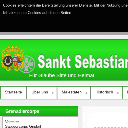
Cookies erleichtern die Bereitstellung unserer Dienste. Mit der Nutzung un
Ich akzeptiere Cookies auf diesen Seiten.
Für Glaube Sitte und Heimat
Startseite
Über uns
Majestäten
Historisch
Grenadiercorps
Vorreiter
Sappeurcorps Gindorf