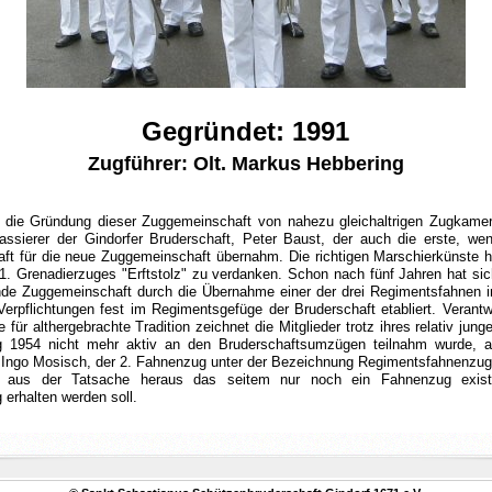
Gegründet: 1991
Zugführer: Olt. Markus Hebbering
ür die Gründung dieser Zuggemeinschaft von nahezu gleichaltrigen Zugkam
assierer der Gindorfer Bruderschaft, Peter Baust, der auch die erste, w
haft für die neue Zuggemeinschaft übernahm. Die richtigen Marschierkünste 
1. Grenadierzuges "Erftstolz" zu verdanken. Schon nach fünf Jahren hat sic
nde Zuggemeinschaft durch die Übernahme einer der drei Regimentsfahnen 
erpflichtungen fest im Regimentsgefüge der Bruderschaft etabliert. Verant
 für althergebrachte Tradition zeichnet die Mitglieder trotz ihres relativ jun
 1954 nicht mehr aktiv an den Bruderschaftsumzügen teilnahm wurde, auf
Ingo Mosisch, der 2. Fahnenzug unter der Bezeichnung Regimentsfahnenzug 
 aus der Tatsache heraus das seitem nur noch ein Fahnenzug exis
 erhalten werden soll.