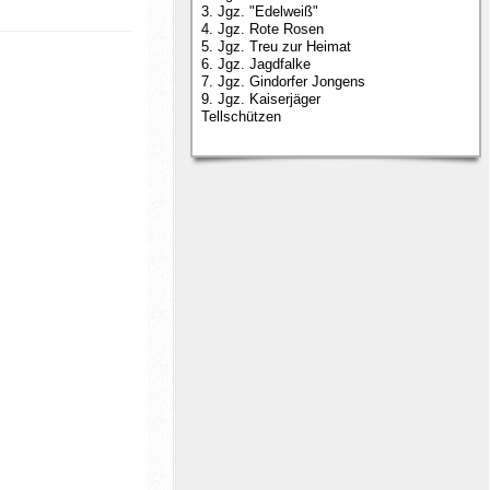
3. Jgz. "Edelweiß"
4. Jgz. Rote Rosen
5. Jgz. Treu zur Heimat
6. Jgz. Jagdfalke
7. Jgz. Gindorfer Jongens
9. Jgz. Kaiserjäger
Tellschützen