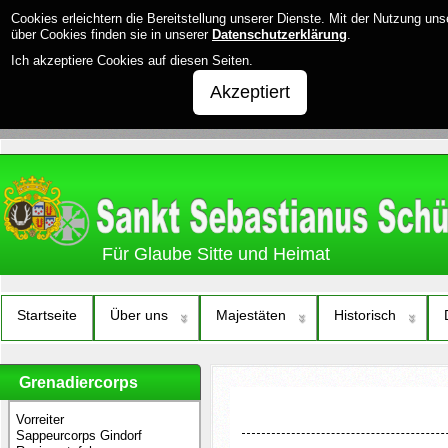
Cookies erleichtern die Bereitstellung unserer Dienste. Mit der Nutzung un
über Cookies finden sie in unserer
Datenschutzerklärung
.
Ich akzeptiere Cookies auf diesen Seiten.
Akzeptiert
Für Glaube Sitte und Heimat
Startseite
Über uns
Majestäten
Historisch
Grenadiercorps
Vorreiter
Sappeurcorps Gindorf