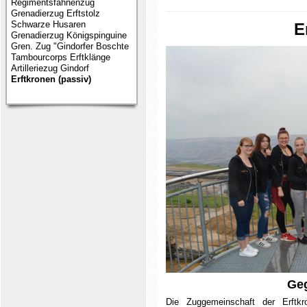
Regimentsfahnenzug
Grenadierzug Erftstolz
Schwarze Husaren
E
Grenadierzug Königspinguine
Gren. Zug "Gindorfer Boschte
Tambourcorps Erftklänge
Artilleriezug Gindorf
Erftkronen (passiv)
Geg
Die Zuggemeinschaft der Erftk