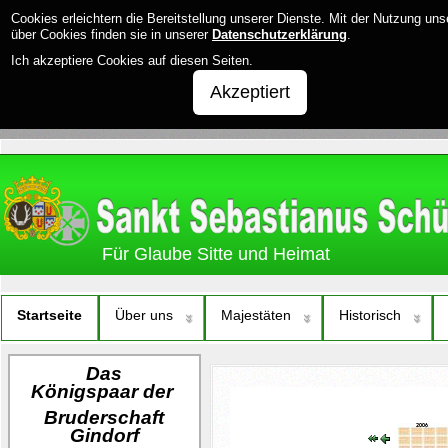
Cookies erleichtern die Bereitstellung unserer Dienste. Mit der Nutzung un
über Cookies finden sie in unserer
Datenschutzerklärung
.
Ich akzeptiere Cookies auf diesen Seiten.
Akzeptiert
Für Glaube Sitte und Heimat
Startseite
Über uns
Majestäten
Historisch
Das
Königspaar
der
Bruderschaft
Gindorf