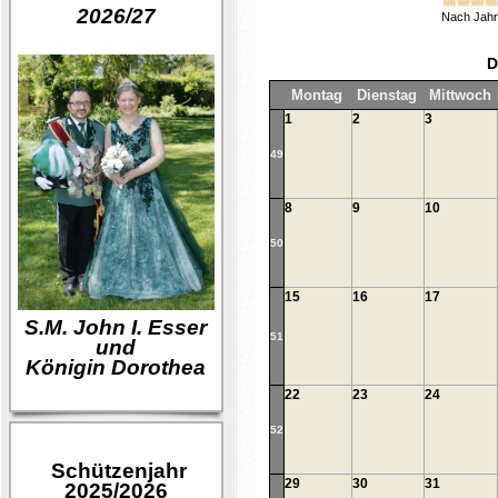
2026/27
Nach Jah
D
Montag
Dienstag
Mittwoch
1
2
3
49
8
9
10
50
15
16
17
S.M. John I. Esser
51
und
Königin Dorothea
22
23
24
52
Schützenjahr
29
30
31
2025/2026