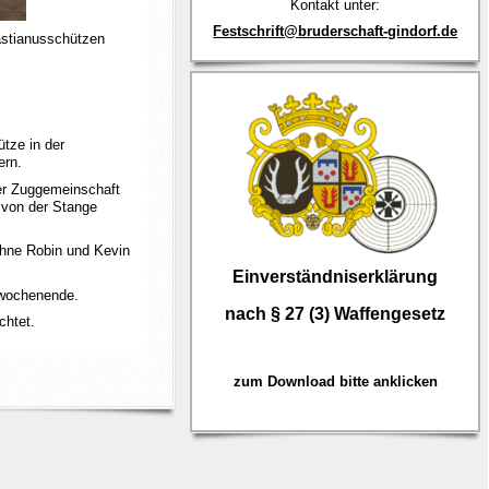
Kontakt unter:
Festschrift@bruderschaft-gindorf.d
e
astianusschützen
ütze in der
ern.
er Zuggemeinschaft
s von der Stange
Söhne Robin und Kevin
Einverständniserklärung
iwochenende.
nach § 27 (3) Waffengesetz
chtet.
zum Download bitte anklicken