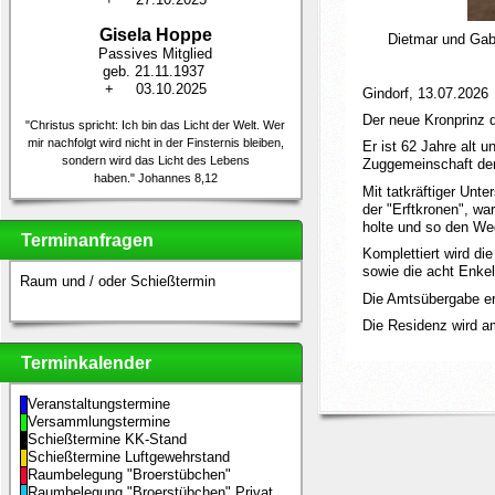
Gisela Hoppe
Dietmar und Gab
Passives Mitglied
geb. 21.11.1937
+ 03.10.2025
Gindorf, 13.07.2026
Der neue Kronprinz d
"Christus spricht: Ich bin das Licht der Welt. Wer
mir nachfolgt
wird nicht in der Finsternis bleiben,
Er ist 62 Jahre alt u
sondern wird das Licht des
Lebens
Zuggemeinschaft der
haben." Johannes 8,12
Mit tatkräftiger Un
der "Erftkronen", wa
holte und so den Weg
Terminanfragen
Komplettiert wird di
sowie die acht Enke
Raum und / oder Schießtermin
Die Amtsübergabe er
Die Residenz wird a
Terminkalender
Veranstaltungstermine
Versammlungstermine
Schießtermine KK-Stand
Schießtermine Luftgewehrstand
Raumbelegung "Broerstübchen"
Raumbelegung "Broerstübchen" Privat