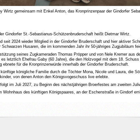
y Wirtz gemeinsam mit Enkel Anton, das Kronprinzenpaar der Gindorfer Seb
er Gindorfer St.-Sebastianus-Schützenbruderschaft heißt Dietmar Wirtz.
nd seit 2024 wieder Mitglied in der Gindorfer Bruderschaft und hier aktiver Sch
 Schwarzen Husaren, die im kommenden Jahr ihr 50-jähriges Zugjubiläum fei
terstützung seines Zugkameraden Thomas Pröpper und von Nele Kremer aus d
r es letztlich Ehefrau Gaby (60 Jahre), die den Holzvogel mit dem 18. Schus
 ebnete für die Kronprinzenwürde innerhalb der Gindorfer Bruderschaft.
e künftige königliche Familie durch die Töchter Mona, Nicole und Laura, die 
lkinder, von denen Anton den Königsvogeschuss live erlebte.
folgt im Juli 2027, zu Beginn des nächstjährigen Broerfestes am zweiten Jul
m Wohnhaus des künftigen Königspaares, an der Eschenstraße in Gindorf erri